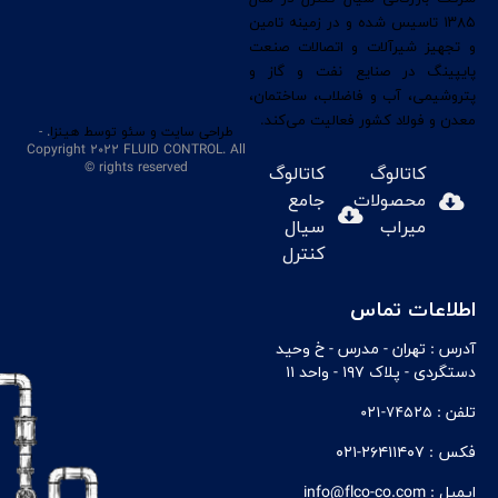
۱۳۸۵ تاسیس شده و در زمینه تامین
و تجهیز شیرآلات و اتصالات صنعت
پایپینگ در صنایع نفت و گاز و
پتروشیمی، آب و فاضلاب، ساختمان،
معدن و فولاد کشور فعالیت می‌کند.
طراحی سایت
و سئو
توسط هینزا
. -
Copyright 2022 FLUID CONTROL. All
rights reserved ©
کاتالوگ
کاتالوگ
محصولات
جامع
میراب
سیال
کنترل
اطلاعات تماس
آدرس :
تهران - مدرس - خ وحيد
دستگردی - پلاک ۱۹۷ - واحد ۱۱
تلفن :
74525-021
فکس :
۲۶۴۱۱۴۰۷-۰۲۱
ایمیل :
info@flco-co.com