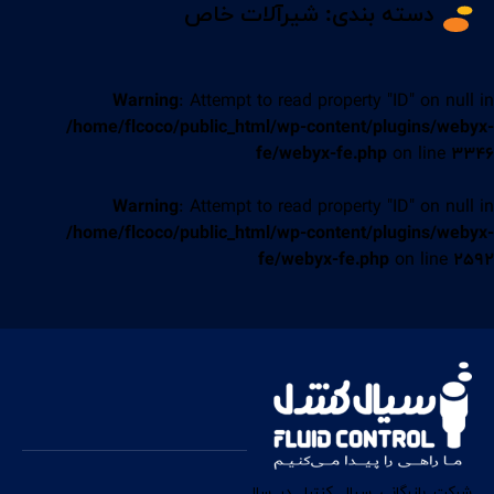
دسته بندی:
شیرآلات خاص
Warning
: Attempt to read property "ID" on null in
/home/flcoco/public_html/wp-content/plugins/webyx-
fe/webyx-fe.php
on line
3346
Warning
: Attempt to read property "ID" on null in
/home/flcoco/public_html/wp-content/plugins/webyx-
fe/webyx-fe.php
on line
2592
شرکت بازرگانی سیال کنترل در سال