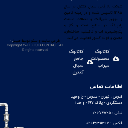
شرکت بازرگانی سیال کنترل در سال
۱۳۸۵ تاسیس شده و در زمینه تامین
و تجهیز شیرآلات و اتصالات صنعت
پایپینگ در صنایع نفت و گاز و
پتروشیمی، آب و فاضلاب، ساختمان،
معدن و فولاد کشور فعالیت می‌کند.
طراحی سایت
و سئو
توسط هینزا
. -
Copyright 2022 FLUID CONTROL. All
rights reserved ©
کاتالوگ
کاتالوگ
محصولات
جامع
میراب
سیال
کنترل
اطلاعات تماس
آدرس :
تهران - مدرس - خ وحيد
دستگردی - پلاک ۱۹۷ - واحد ۱۱
تلفن :
74525-021
فکس :
۲۶۴۱۱۴۰۷-۰۲۱