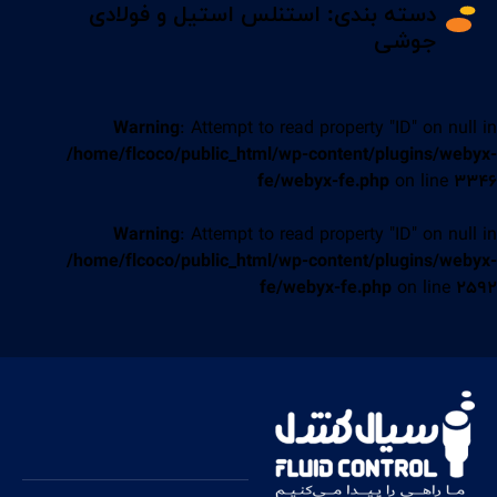
دسته بندی:
استنلس استیل و فولادی
جوشی
Warning
: Attempt to read property "ID" on null in
/home/flcoco/public_html/wp-content/plugins/webyx-
fe/webyx-fe.php
on line
3346
Warning
: Attempt to read property "ID" on null in
/home/flcoco/public_html/wp-content/plugins/webyx-
fe/webyx-fe.php
on line
2592