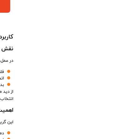
کاربردهای A105، A106 و است
نقش A105 در اتصالات و شیرآلا
در عمل،
فلن
ات
بدن
انتخاب 
اهمیت A106 در ساخت 
این گرید
دما