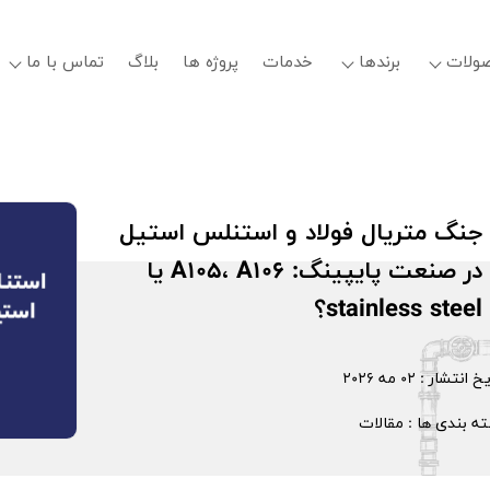
ولات
برندها
خدمات
پروژه ها
بلاگ
تماس با ما
جنگ متریال‌ فولاد و استنلس استیل
در صنعت پایپینگ: A105، A106 یا
stainless steel؟
یخ انتشار :
02 مه 2026
ه بندی ها :
مقالات