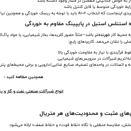
از به خواص مکانیکی مطمئن در فشار وجود داشته باشد
ایط خوردگی متوسط یا قابل کنترل باشد
اب A106 باید با توجه به ریسک خوردگی و همچنین نیاز به عملیات حرارتی/جوشکاری در طراحی مشخص شود.
ه استنلس استیل در پایپینگ مقاوم به خوردگی
ه محیط کار
خورنده‌تر
باشد—مثلاً حضور کلریدها، بخار شیمیایی، یا مواد پاک
لی را نشان می‌دهد. کاربردهای رایج:
ط فرآیندی با نیاز به مقاومت خوردگی بالا
نه/تریم شیرآلات در سرویس‌های شیمیایی
له و اتصالات در واحدهای تصفیه، صنایع غذایی/دارویی و برخی محیط‌های پت
همچنین مطالعه کنید :
انواع شیرآلات صنعتی نفت و گاز و 
‌های مثبت و محدودیت‌های هر متریال
بخش، مقایسه منطقی با نگاه «نقاط قوت» و «نقاط ضعف» ارائه می‌شود.