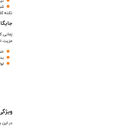
نی
شر
نکته کلیدی اینجاست که انتخ
جایگا
زمانی ک
مزیت اص
خطو
بد
لو
ویژگی
در این 