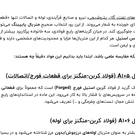
‌های نفت، گاز، پتروشیمی
، نیرو و صنایع فرآیندی، لوله و اتصالات تنها «ق
ی خورنده به شمار می‌روند. از این رو، انتخاب صحیح
متریال پایپینگ
می‌توا
 جلوگیری کند. در میان گزینه‌های رایج فولادی، سه خانواده پرکاربرد بیشتر 
س استیل
. هر کدام از این متریال‌ها مزایا و محدودیت‌های مشخصی دارند و 
 و ایمن است.
نکه مقایسه علمی باشد، ابتدا باید بدانیم این مواد دقیقاً چه هستند:
ت فورج/اتصالات)
 گرید از فولاد
کربن استیل فورج (Forged)
است که معمولاً برای
قطعاتی م
ه
نش مجاز، تست‌های چقرمگی و …) تعریف می‌شود.
برای لوله‌)
تر به عنوان متریال
لوله‌های درزجوش/بدون درز
شناخته می‌شود و در بسیاری 