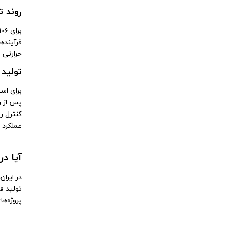
روند تول
فرآینده
حرارتی و تست‌های نهایی (DT
تولید
برای اس
پس از ر
عملکرد 
آیا د
در ایرا
تولید ف
پروژه‌ه