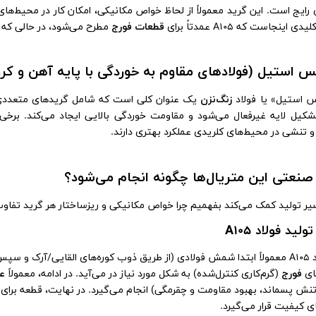
ی رایج است. این گرید معمولاً از لحاظ خواص مکانیکی، امکان کار در محیط‌های
 اینجاست که A105 عمدتاً برای
قطعات فورج
مطرح می‌شود، در حالی که A106 به هویت «متریال لوله» نزدیک‌تر است.
س استیل (فولادهای مقاوم به خوردگی با پایه آهن و کر
 استیل» یا فولاد
زنگ‌نزن
یک عنوان کلی است که شامل گریدهای متعددی مانند 304، 316 و … می
کیل لایه غیرفعال می‌شود و مقاومت خوردگی بالایی ایجاد می‌کند. برخی
 و تنشی در محیط‌های کلریدی عملکرد بهتری دارند.
 صنعتی این متریال‌ها چگونه انجام می‌شود؟
ر تولید کمک می‌کند بفهمیم چرا خواص مکانیکی و ریزساختار هر گرید تفاوت 
لید فولاد A105
در تولید A105 معمولاً ابتدا شمش فولادی (از طریق ذوب کوره‌های القایی/آر
ای
فورج
(گرم‌کاری کنترل‌شده) به شکل مورد نیاز در می‌آید. در ادامه، معمولاً
ع
تنش پسماند، بهبود مقاومت و چقرمگی) انجام می‌گیرد. در نهایت، قطعه برای
 کیفیت قرار می‌گیرد.