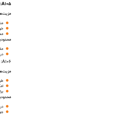
A105:
مزیت‌ها
من
خو
معم
محدودیت
مق
در
A106:
مزیت‌ها
طر
ام
بر
محدودیت
در
جو