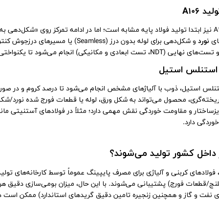
ید A106
برای A106 نیز ابتدا تولید فولاد پایه مشابه است؛ اما در ادامه تمرکز روی «شکل
ای
نورد
و شکل‌دهی برای لوله بدون درز (Seamless
N، تست ابعادی و مکانیکی) انجام می‌شود تا یکنواختی کیفیت تضمین شود.
 استنلس استیل
تنلس استیل، ذوب با آلیاژهای مشخص انجام می‌شود تا درصد کروم و در صورت
یخته‌گری، محصول می‌تواند به شکل ورق، لوله یا قطعات فورج شده نورد/شکل‌
خوردگی دارد.
ر داخل کشور تولید می‌شوند؟
ن، فولادهای کربنی و آلیاژی برای مصرف پایپینگ عموماً توسط کارخانه‌های تولی
لنج/قطعات فورج) پشتیبانی می‌شوند. با این حال، میزان بومی‌سازی دقیق هر 
ای نفت و گاز و همچنین زنجیره تامین دقیق گریدهای استاندارد) ممکن است د