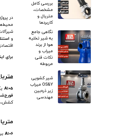
بررسی کامل
مشخصات،
متریال و
در
پروژه
کاربردها
محیط‌ها
شیرآلات
نگاهی جامع
به شیر تخلیه
و
استنل
هوا از برند
اقتصادی
میراب و
برای ای
نکات فنی
مربوطه
متریال A105 (فولاد کربن-منگنز برای قطعا
شیر کشویی
OS&Y میراب
A105
یک
زیر ذره‌بین
فورج‌شد
مهندسی
کشش، ت
متریال A106 (فولاد کربن-منگنز 
A106
بیش