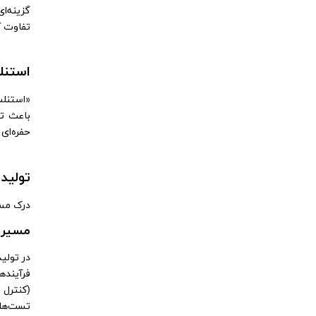
گزینه‌ا
تفاوت کلیدی
استنل
«استنلس
باعث تش
حفره‌ای
تولید
درک مسی
مسیر تو
فرآینده
(کنترل 
تست‌های