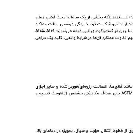
طعه» نیستند؛ بلکه بخشی از یک سامانه تحت فشار، دما و
ند از نشتی، شکست ترد، خوردگی موضعی و افت عملکرد
از سایرین در گفت‌وگوهای فنی دیده می‌شوند:
A106
،
A105
فهم تفاوت عملکرد آن‌ها در شرایط واقعی، کلید یک طراحی
انند فلنج‌ها، اتصالات رزوه‌ای/فورس‌شده و سایر اجزای
در سرویس‌های با فشار بالا به کار می‌رود. این ماده در استانداردهای رایج ASTM برای اهداف مکانیکی مشخص (مقاومت تسلیم و
از خطوط انتقال حرارت و سیال، به‌ویژه در دماهای بالا،