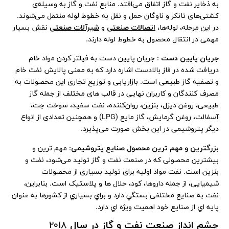
به ذخایر نفت و گاز اتفاق می‌افتد. منابع نفت و گاز به وسیله‌‌ی
کشتی‌‌های تانکر و ناوگان حمل و نقل به خطوط لوله منتقل می‌شوند.
در این مرحله، لوله‌ها،
اتصالات صنعتی
و
شیرآلات صنعتی
نقش بسیار
مهمی در انتقال محصول به خطوط لوله دارند.
جریان پایین دست
: جریان پایین دست به فیلتر کردن مواد خام
دریافت شده در فاز بالادست اشاره دارد که به معنی پالایش نفت خام
و تصفیه گاز طبیعی است. بازاریابی و توزیع تجاری این محصولات به
مصرف‌ کنندگان و کاربران نهایی در قالب‌ های مختلف از جمله گاز
طبیعی، روغن دیزل، بنزین، روان‌کننده، نفت سفید، سوخت جت،
آسفالت، روغن گرمایش، گاز مایع (LPG) و همچنین تعدادی از انواع
دیگر پتروشیمی در این بخش صورت می‌پذیرد.
بزرگترین و مهم ترین محصول صنایع پتروشیمی
: مهم‌ ترین و
بیشترین محصولی که در صنعت نفت و گاز تولید می‌شود، نفت و
بنزین است. نفت مواد اولیه برای تولید بسیاری از محصولات
شیمیایی، از جمله داروها، کود، حلال‌ ها و پلاستیک است. بنابراين،
نفت به صنايع مختلفی بستگي دارد و براي بسياري از کشورها به عنوان
پايه اي از صنايع خود اهميت ويژه اي دارد.
چشم انداز صنعت نفت و گاز در سال
۲۰۱۸