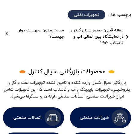
برچسب ها :
تجهیزات نفتی
مقاله قبلی: ﺣﻀﻮر ﺳﯿﺎل ﮐﻨﺘﺮل
مقاله بعدی: تجهیزات دوار
در ﻧﻤﺎﯾﺸﮕﺎه بین المللی آب و
چیست؟
ﻓﺎﺿﻼب ۱۴۰۲
محصولات بازرگانی سیال کنترل
بازرگانی سیال کنترل وارده کننده و تامین کننده تجهیزات نفت و گاز و
پتروشیمی، تجهیزات پایپینگ وآب و فاضلاب است که این تجهیزات شامل
انواع شیرآلات صنعتی، اتصالات صنعتی، لوله ها و عملگرها می‌شود.
شیرآلات صنعتی
اتصالات صنعتی