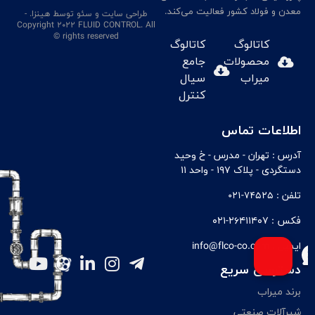
معدن و فولاد کشور فعالیت می‌کند.
طراحی سایت
و سئو
توسط هینزا
. -
Copyright 2022 FLUID CONTROL. All
rights reserved ©
کاتالوگ
کاتالوگ
محصولات
جامع
میراب
سیال
کنترل
اطلاعات تماس
آدرس :
تهران - مدرس - خ وحيد
دستگردی - پلاک ۱۹۷ - واحد ۱۱
تلفن :
74525-021
فکس :
۲۶۴۱۱۴۰۷-۰۲۱
ایمیل :
info@flco-co.com
دسترسی سریع
برند میراب
شیرآلات صنعتی