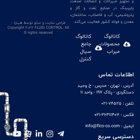
و تجهیز شیرآلات و اتصالات صنعت
پایپینگ در صنایع نفت و گاز و
پتروشیمی، آب و فاضلاب، ساختمان،
معدن و فولاد کشور فعالیت می‌کند.
طراحی سایت
و سئو
توسط هینزا
. -
Copyright 2022 FLUID CONTROL. All
rights reserved ©
کاتالوگ
کاتالوگ
محصولات
جامع
میراب
سیال
کنترل
اطلاعات تماس
آدرس :
تهران - مدرس - خ وحيد
دستگردی - پلاک ۱۹۷ - واحد ۱۱
تلفن :
74525-021
فکس :
۲۶۴۱۱۴۰۷-۰۲۱
ایمیل :
info@flco-co.com
دسترسی سریع