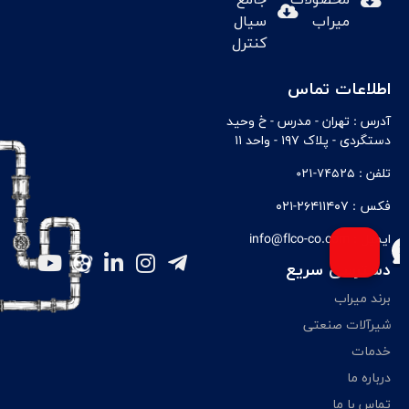
محصولات
جامع
میراب
سیال
کنترل
اطلاعات تماس
آدرس :
تهران - مدرس - خ وحيد
دستگردی - پلاک ۱۹۷ - واحد ۱۱
تلفن :
74525-021
فکس :
۲۶۴۱۱۴۰۷-۰۲۱
ایمیل :
info@flco-co.com
دسترسی سریع
برند میراب
شیرآلات صنعتی
خدمات
درباره ما
تماس با ما