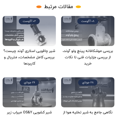
مقالات مرتبط
08 آگوست
02 آگوست
بررسی موشکافانه پینچ ولو آوند،
شیر چاقویی اسلاری آوند چیست؟
از بررسی جزئیات فنی تا نکات
بررسی کامل مشخصات، متریال و
خرید
کاربردها
28 جولای
26 جولای
نگاهی جامع به شیر تخلیه هوا از
شیر کشویی OS&Y میراب زیر